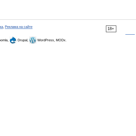
ка
,
Реклама на сайте
18+
omla,
Drupal,
WordPress, MODx.