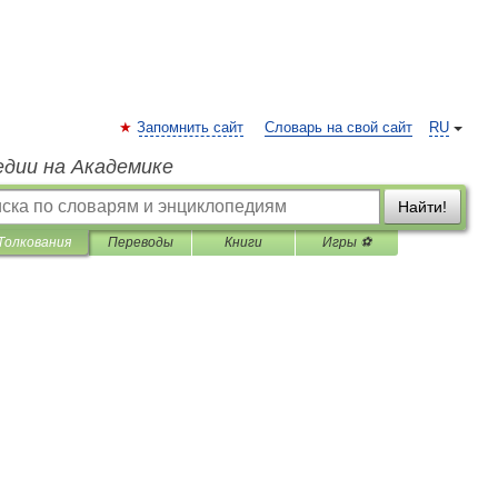
Запомнить сайт
Словарь на свой сайт
RU
едии на Академике
Найти!
Толкования
Переводы
Книги
Игры ⚽