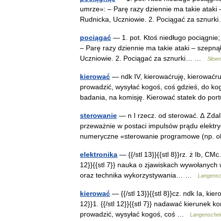
umrze»: – Parę razy dziennie ma takie ataki 
Rudnicka, Uczniowie. 2. Pociągać za sznu
pociągać
— 1. pot. Ktoś niedługo pociągnie;
– Parę razy dziennie ma takie ataki – szepną
Uczniowie. 2. Pociągać za sznurki… …
Słown
kierować
— ndk IV, kierowaćruję, kierowaćru
prowadzić, wysyłać kogoś, coś gdzieś, do k
badania, na komisję. Kierować statek do p
sterowanie
— n I rzecz. od sterować. ∆ Zdal
przeważnie w postaci impulsów prądu elektry
numeryczne «sterowanie programowe (np.
elektronika
— {{/stl 13}}{{stl 8}}rz. ż Ib, CMc. 
12}}{{stl 7}} nauka o zjawiskach wywołanych
oraz technika wykorzystywania… …
Langensch
kierować
— {{/stl 13}}{{stl 8}}cz. ndk Ia, kier
12}}1. {{/stl 12}}{{stl 7}} nadawać kierune
prowadzić, wysyłać kogoś, coś …
Langenscheid