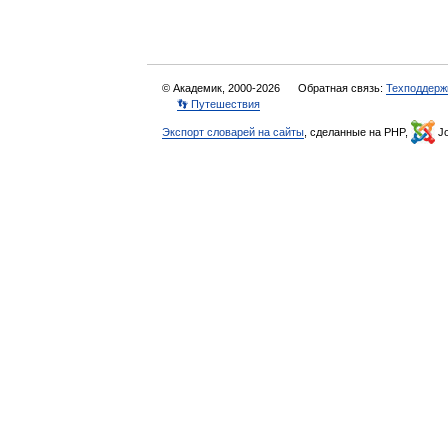
© Академик, 2000-2026
Обратная связь:
Техподдерж
👣 Путешествия
Экспорт словарей на сайты
, сделанные на PHP,
Jo