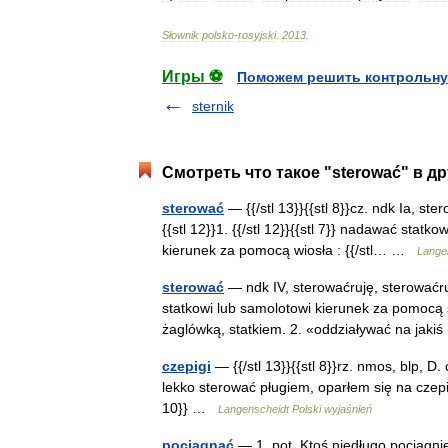
Słownik
polsko
-
rosyjski
.
2013
.
Игры ⚽
Поможем решить контрольну
sternik
Смотреть что такое "sterować" в д
sterować
— {{/stl 13}}{{stl 8}}cz. ndk Ia, ster
{{stl 12}}1. {{/stl 12}}{{stl 7}} nadawać sta
kierunek za pomocą wiosła : {{/stl… …
Langen
sterować
— ndk IV, sterowaćruję, sterowaćr
statkowi lub samolotowi kierunek za pomocą
żaglówką, statkiem. 2. «oddziaływać na ja
czepigi
— {{/stl 13}}{{stl 8}}rz. nmos, blp, D. c
lekko sterować pługiem, oparłem się na czepig
10}} …
Langenscheidt Polski wyjaśnień
pociągnąć
— 1. pot. Ktoś niedługo pociągnie