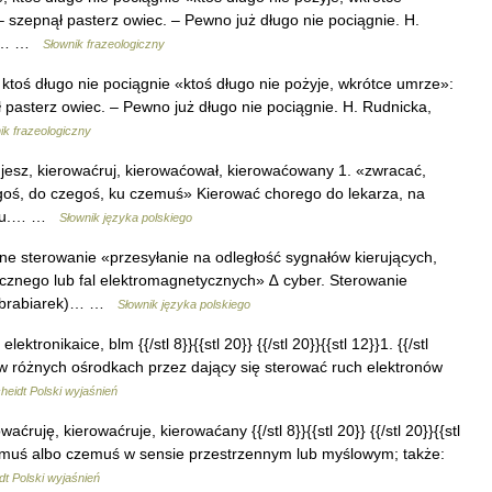
– szepnął pasterz owiec. – Pewno już długo nie pociągnie. H.
rki… …
Słownik frazeologiczny
 ktoś długo nie pociągnie «ktoś długo nie pożyje, wkrótce umrze»:
ł pasterz owiec. – Pewno już długo nie pociągnie. H. Rudnicka,
ik frazeologiczny
jesz, kierowaćruj, kierowaćował, kierowaćowany 1. «zwracać,
ogoś, do czegoś, ku czemuś» Kierować chorego do lekarza, na
ortu.… …
Słownik języka polskiego
ne sterowanie «przesyłanie na odległość sygnałów kierujących,
cznego lub fal elektromagnetycznych» ∆ cyber. Sterowanie
 obrabiarek)… …
Słownik języka polskiego
elektronikaice, blm {{/stl 8}}{{stl 20}} {{/stl 20}}{{stl 12}}1. {{/stl
 w różnych ośrodkach przez dający się sterować ruch elektronów
eidt Polski wyjaśnień
owaćruję, kierowaćruje, kierowaćany {{/stl 8}}{{stl 20}} {{/stl 20}}{{stl
k komuś albo czemuś w sensie przestrzennym lub myślowym; także:
t Polski wyjaśnień