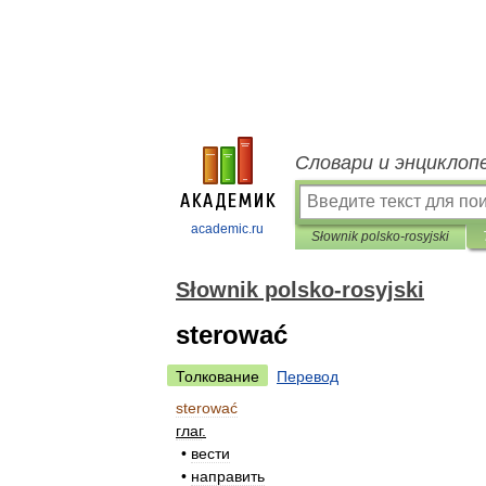
Словари и энциклоп
academic.ru
Słownik polsko-rosyjski
Słownik polsko-rosyjski
sterować
Толкование
Перевод
sterować
глаг
.
•
вести
•
направить