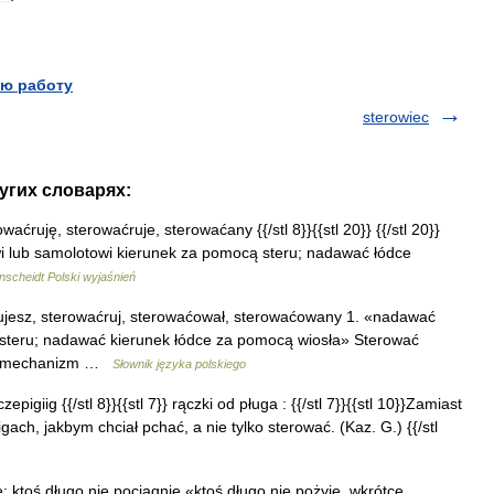
ю работу
sterowiec
ругих словарях:
owaćruję, sterowaćruje, sterowaćany {{/stl 8}}{{stl 20}} {{/stl 20}}
tkowi lub samolotowi kierunek za pomocą steru; nadawać łódce
scheidt Polski wyjaśnień
ujesz, sterowaćruj, sterowaćował, sterowaćowany 1. «nadawać
 steru; nadawać kierunek łódce za pomocą wiosła» Sterować
kiś mechanizm …
Słownik języka polskiego
zepigiig {{/stl 8}}{{stl 7}} rączki od pługa : {{/stl 7}}{{stl 10}}Zamiast
ach, jakbym chciał pchać, a nie tylko sterować. (Kaz. G.) {{/stl
; ktoś długo nie pociągnie «ktoś długo nie pożyje, wkrótce