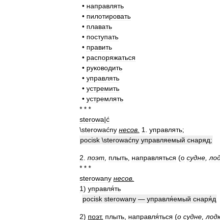
•
направлять
•
пилотировать
•
плавать
•
поступать
•
править
•
распоряжаться
•
руководить
•
управлять
•
устремить
•
устремлять
* * *
sterowa
|
ć
\
sterowaćny
несов
.
1
.
управлять
;
pocisk
\
sterowaćny
управляемый
снаряд
;
2
.
поэт
,
плыть
,
направляться
(
о
судне
,
ло
* * *
sterowany
несов
.
1
)
управля́ть
pocisk
sterowany
—
управля́емый
снаря́д
2
)
поэт
.
плыть
,
направля́ться
(
о
судне
,
лод